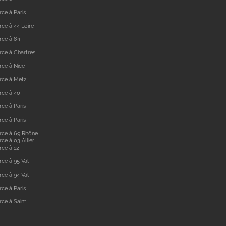
ce à Paris
ce à 44 Loire-
rce à 84
ce à Chartres
ce à Nice
rce à Metz
rce à 40
ce à Paris
ce à Paris
rce à 69 Rhône
e à 03 Allier
ce à 12
ce à 95 Val-
ce à 94 Val-
ce à Paris
ce à Saint