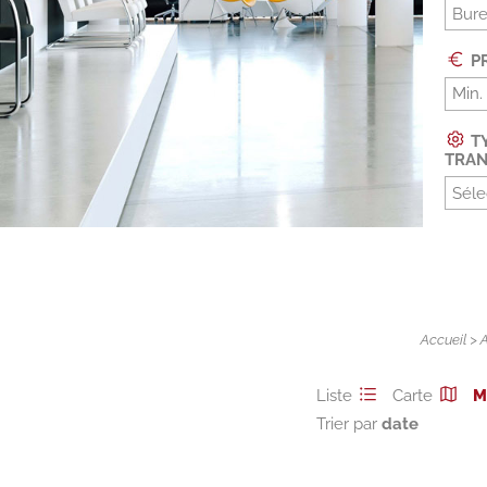
Bur
PR
TY
TRAN
Séle
Accueil
>
Liste
Carte
M
Trier par