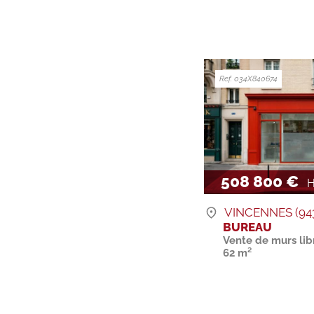
Ref. 034X840674
508 800 €
H
VINCENNES (94
BUREAU
Vente de murs lib
62 m²