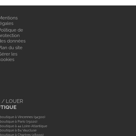
Mentions
légales
Politique de
protection
des données
Plan du site
Gérer les
cookies
 / LOUER
UTIQUE
boutique à Vincennes (94300)
boutique à Paris (75020)
boutique à 44 Loire-Atlantique
boutique à 84 Vaucluse
boutique à Chartres (28000)