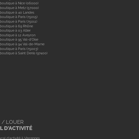
boutique à Nice (06000)
boutique à Metz (57000)
 boutique à 40 Landes
boutique à Paris (75015)
boutique à Paris (75011)
 boutique à 69 Rhône
boutique à 03 Allier
boutique à 12 Aveyron
boutique à 95 Val-d'Oise
 boutique à 94 Val-de-Marne
boutique à Paris (75003)
boutique à Saint Denis (97400)
 / LOUER
 D'ACTIVITÉ
cal d'activité à Vincennes