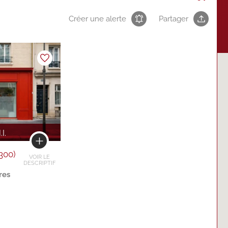
Créer une alerte
Partager
.I.
300)
VOIR LE
DESCRIPTIF
res