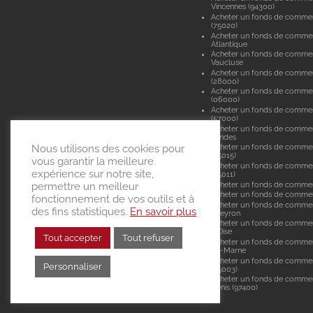
Vincennes (94300)
Acheter un fonds de commer
(75020)
Acheter un fonds de commer
Atlantique
Acheter un fonds de comme
Vaucluse
Acheter un fonds de commer
(28000)
Acheter un fonds de commer
(06000)
Acheter un fonds de comme
(57000)
Acheter un fonds de comme
Landes
Nous utilisons des cookies pour
Acheter un fonds de commer
(75015)
vous garantir la meilleure
Acheter un fonds de commer
expérience sur notre site,
(75011)
Acheter un fonds de comme
permettre un meilleur
Acheter un fonds de commerc
fonctionnement de vos outils et à
Acheter un fonds de commer
des fins statistiques.
En savoir plus
Aveyron
Acheter un fonds de commer
d'Oise
Tout accepter
Tout refuser
Acheter un fonds de commer
de-Marne
Acheter un fonds de commer
Personnaliser
(75003)
Acheter un fonds de commer
Denis (97400)