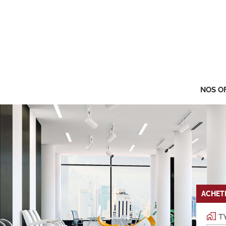
NOS O
ACHET
TY