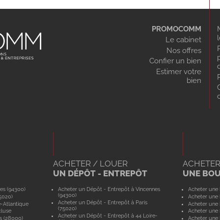
PROMOCOMM
Le cabinet
Nos offres
Confier un bien
Estimer votre
bien
ACHETER / LOUER
ACHETER
UN DÉPÔT - ENTREPÔT
UNE BO
es (94300)
Acheter un Dépôt - Entrepôt à Vincennes
Acheter une 
(94300)
5020)
Acheter une 
Acheter un Dépôt - Entrepôt à Paris
e-Atlantique
Acheter une 
(75020)
cluse
Acheter une 
Acheter un Dépôt - Entrepôt à 44 Loire-
s (28000)
Acheter une 