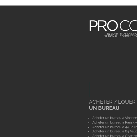
ACHETER / LOUER
UN BUREAU
Acheter un bureau à Vincenn
Acheter un bureau à Paris (7
Acheter un bureau à 44 Loir
Acheter un bureau à 84 Vau
Acheter un bureau à Chartre